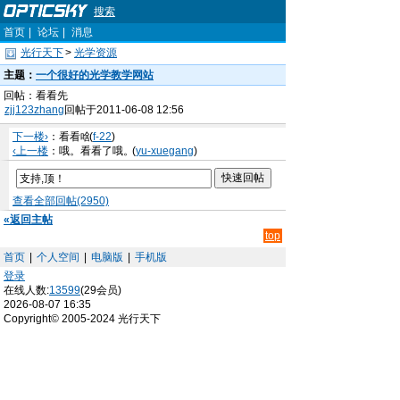
搜索
首页
|
论坛
|
消息
光行天下
>
光学资源
主题：
一个很好的光学教学网站
回帖：看看先
zjj123zhang
回帖于2011-06-08 12:56
下一楼›
：看看啥
(
f-22
)
‹上一楼
：哦。看看了哦。
(
yu-xuegang
)
查看全部回帖(2950)
«返回主帖
top
首页
|
个人空间
|
电脑版
|
手机版
登录
在线人数:
13599
(29会员)
2026-08-07 16:35
Copyright© 2005-2024 光行天下