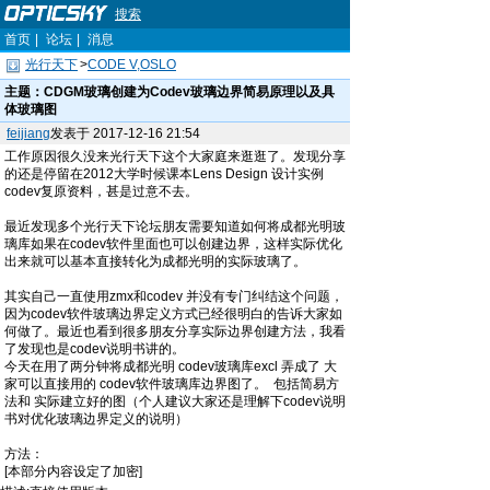
搜索
首页
|
论坛
|
消息
光行天下
>
CODE V,OSLO
主题：
CDGM玻璃创建为Codev玻璃边界简易原理以及具
体玻璃图
feijiang
发表于 2017-12-16 21:54
工作原因很久没来光行天下这个大家庭来逛逛了。发现分享
的还是停留在2012大学时候课本Lens Design 设计实例
codev复原资料，甚是过意不去。
最近发现多个光行天下论坛朋友需要知道如何将成都光明玻
璃库如果在codev软件里面也可以创建边界，这样实际优化
出来就可以基本直接转化为成都光明的实际玻璃了。
其实自己一直使用zmx和codev 并没有专门纠结这个问题，
因为codev软件玻璃边界定义方式已经很明白的告诉大家如
何做了。最近也看到很多朋友分享实际边界创建方法，我看
了发现也是codev说明书讲的。
今天在用了两分钟将成都光明 codev玻璃库excl 弄成了 大
家可以直接用的 codev软件玻璃库边界图了。 包括简易方
法和 实际建立好的图（个人建议大家还是理解下codev说明
书对优化玻璃边界定义的说明）
方法：
[本部分内容设定了加密]