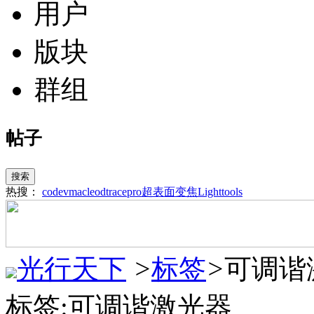
用户
版块
群组
帖子
搜索
热搜：
codev
macleod
tracepro
超表面
变焦
Lighttools
光行天下
>
标签
>
可调谐
标签:可调谐激光器