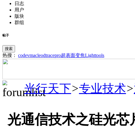
日志
用户
版块
群组
帖子
搜索
热搜：
codev
macleod
tracepro
超表面
变焦
Lighttools
光行天下
>
专业技术
>
光通信技术之硅光芯