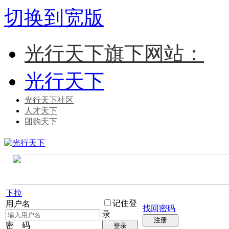
切换到宽版
光行天下旗下网站：
光行天下
光行天下社区
人才天下
团购天下
下拉
记住登
用户名
找回密码
录
注册
密 码
登录